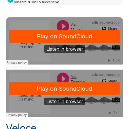
passare al livello successivo.
Bial
FUNKY LEVEL 03 MALE
·
Bial
FUNKY LEVEL 03 FEMALE
·
Veloce