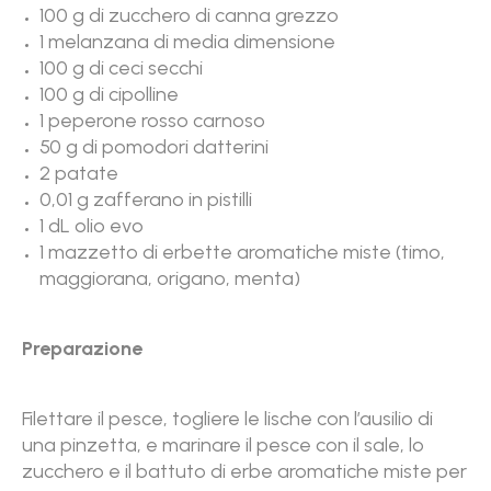
100 g di zucchero di canna grezzo
1 melanzana di media dimensione
100 g di ceci secchi
100 g di cipolline
1 peperone rosso carnoso
50 g di pomodori datterini
2 patate
0,01 g zafferano in pistilli
1 dL olio evo
1 mazzetto di erbette aromatiche miste (timo,
maggiorana, origano, menta)
Preparazione
Filettare il pesce, togliere le lische con l’ausilio di
una pinzetta, e marinare il pesce con il sale, lo
zucchero e il battuto di erbe aromatiche miste per